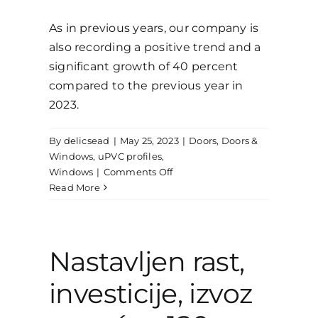
As in previous years, our company is
also recording a positive trend and a
significant growth of 40 percent
compared to the previous year in
2023.
By
delicsead
|
May 25, 2023
|
Doors
,
Doors &
Windows
,
uPVC profiles
,
on
Windows
|
Comments Off
Continued
Read More
growth,
investments,
exports
increased
Nastavljen rast,
by
120
investicije, izvoz
percent