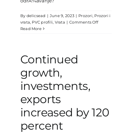
odrÅ¾avanje?
By
delicsead
|
June 9, 2023
|
Prozori
,
Prozori i
on
vrata
,
PVC profili
,
Vrata
|
Comments Off
Zašto
Read More
su
PVC
prozori
i
Continued
vrata
najbolji
growth,
izbor
za
investments,
vaš
dom?
exports
increased by 120
percent