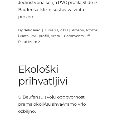
Jedinstvena serija PVC profila Slide iz
Baufensa, klizni sustav za vrata i
prozore.
By
delicsead
|
June 23, 2023
|
Prozori
,
Prozori
on
i vrata
,
PVC profili
,
Vrata
|
Comments Off
Razumijevanje
Read More
kliznih
prozora
i
vrata
Ekološki
prihvatljivi
U Baufensu svoju odgovornost
prema okoliÅ¡u shvaÄ‡amo vrlo
ozbiljno.