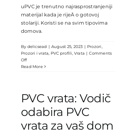
uPVC je trenutno najrasprostranjeniji
materijal kada je rijeÄ o gotovoj
stolariji. Koristi se na svim tipovima
domova.
By
delicsead
|
August 25, 2023
|
Prozori
,
Prozori i vrata
,
PVC profili
,
Vrata
|
Comments
on
Off
Prednosti
Read More
uPVC
vrata
PVC vrata: Vodič
odabira PVC
vrata za vaš dom