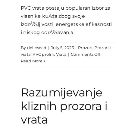
PVC vrata postaju popularan izbor za
vlasnike kuÄ‡a zbog svoje
izdrÅ¾ljivosti, energetske efikasnosti
i niskog odrÅ¾avanja.
By
delicsead
|
July 5, 2023
|
Prozori
,
Prozori i
on
vrata
,
PVC profili
,
Vrata
|
Comments Off
PVC
Read More
vrata:
Vodič
odabira
PVC
Razumijevanje
vrata
za
kliznih prozora i
vaš
dom
vrata