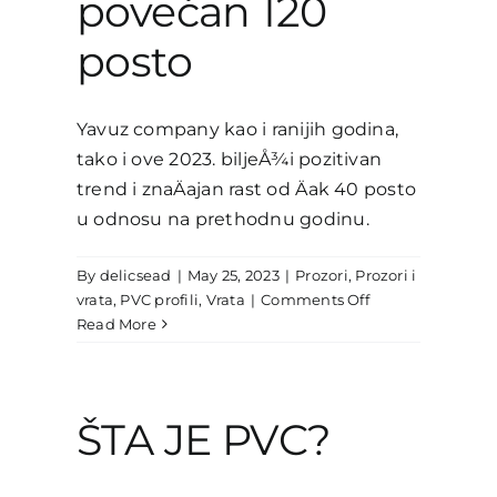
povećan 120
posto
Yavuz company kao i ranijih godina,
tako i ove 2023. biljeÅ¾i pozitivan
trend i znaÄajan rast od Äak 40 posto
u odnosu na prethodnu godinu.
By
delicsead
|
May 25, 2023
|
Prozori
,
Prozori i
on
vrata
,
PVC profili
,
Vrata
|
Comments Off
Nastavljen
Read More
rast,
investicije,
izvoz
povećan
ŠTA JE PVC?
120
posto