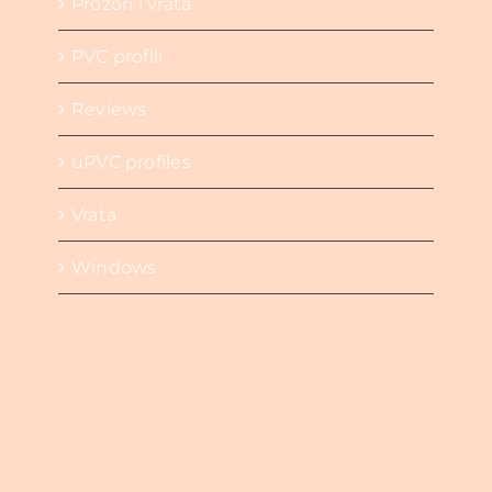
Prozori i vrata
PVC profili
Reviews
uPVC profiles
Vrata
Windows