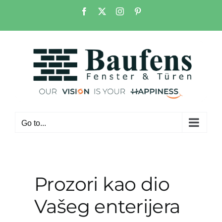
Skip
Facebook
X
Instagram
Pinterest
to
content
Go to...
Prozori kao dio
Vašeg enterijera