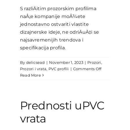
S razliÄitim prozorskim profilima
naÅ¡e kompanije moÅ¾ete
jednostavno ostvariti vlastite
dizajnerske ideje, ne odriÄuÄ‡i se
najsavremenijih trendova i
specifikacija profila.
By
delicsead
|
November 1, 2023
|
Prozori
,
on
Prozori i vrata
,
PVC profili
|
Comments Off
Prozori
Read More
kao
dio
Vašeg
enterijera
Prednosti uPVC
vrata