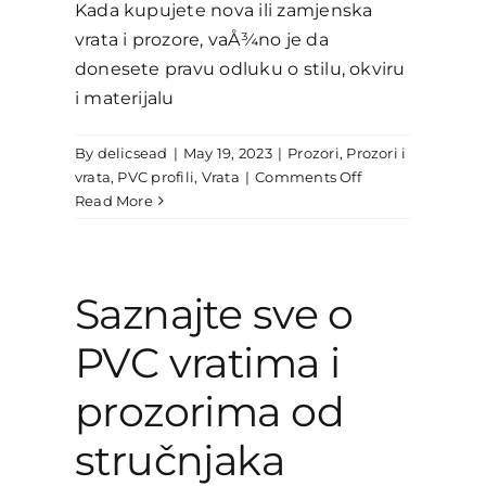
Kada kupujete nova ili zamjenska
vrata i prozore, vaÅ¾no je da
donesete pravu odluku o stilu, okviru
i materijalu
By
delicsead
|
May 19, 2023
|
Prozori
,
Prozori i
on
vrata
,
PVC profili
,
Vrata
|
Comments Off
ŠTA
Read More
JE
PVC?
Saznajte sve o
PVC vratima i
prozorima od
stručnjaka