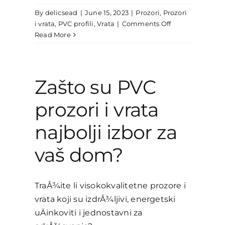
By
delicsead
|
June 15, 2023
|
Prozori
,
Prozori
on
i vrata
,
PVC profili
,
Vrata
|
Comments Off
Ekološki
Read More
prihvatljivi
Zašto su PVC
prozori i vrata
najbolji izbor za
vaš dom?
TraÅ¾ite li visokokvalitetne prozore i
vrata koji su izdrÅ¾ljivi, energetski
uÄinkoviti i jednostavni za