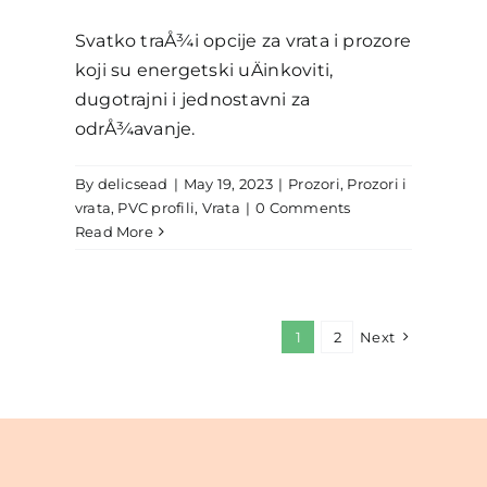
Svatko traÅ¾i opcije za vrata i prozore
koji su energetski uÄinkoviti,
dugotrajni i jednostavni za
odrÅ¾avanje.
By
delicsead
|
May 19, 2023
|
Prozori
,
Prozori i
vrata
,
PVC profili
,
Vrata
|
0 Comments
Read More
1
2
Next