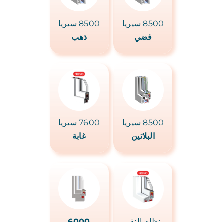
8500 سيريا
8500 سيريا
فضي
ذهب
8500 سيريا
7600 سيريا
البلاتين
غابة
نظام النقر
6000