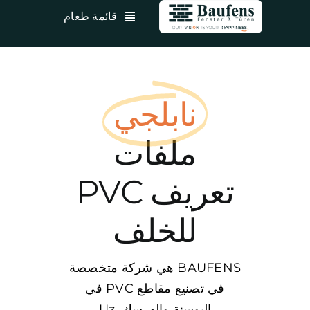
نتقل
قائمة طعام
لى
لمحتوى
نابلجي
ملفات
تعريف PVC
للخلف
BAUFENS هي شركة متخصصة
في تصنيع مقاطع PVC في
البوسنة والهرسك. Uz