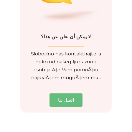
لا يمكن أن نعلن عن هذا؟
Slobodno nas kontaktirajte, a
neko od našeg ljubaznog
osoblja Ä‡e Vam pomoÄ‡iu
najkraÄ‡em moguÄ‡em roku.
اتصل بنا