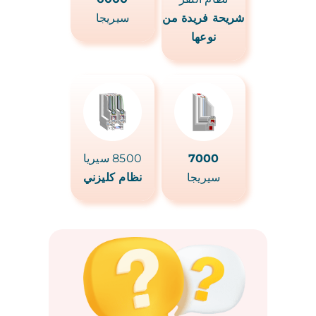
شريحة فريدة من
سيريجا
نوعها
7000
8500 سيريا
سيريجا
نظام كليزني