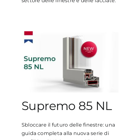
settore delle finestre e delle facciate.
L
Supremo 85 NL
Sbloccare il futuro delle finestre: una
guida completa alla nuova serie di