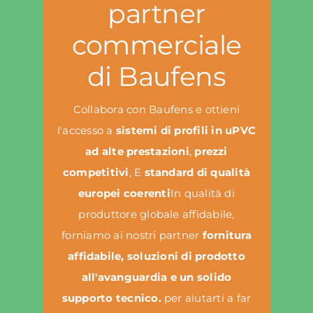
partner
commerciale
di Baufens
Collabora con Baufens e ottieni
l'accesso a
sistemi di profili in uPVC
ad alte prestazioni
,
prezzi
competitivi
, E
standard di qualità
europei coerenti
In qualità di
produttore globale affidabile,
forniamo ai nostri partner
fornitura
affidabile, soluzioni di prodotto
all'avanguardia e un solido
supporto tecnico.
per aiutarti a far