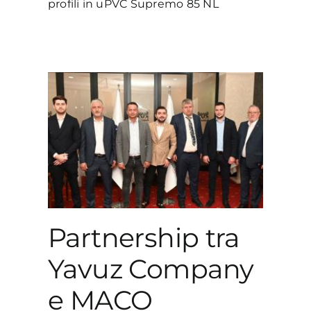
profili in uPVC Supremo 85 NL
avuz
CO
PVC
Partnership tra
Yavuz Company
e MACO