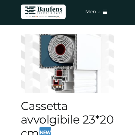
Vai
Menu
al
contenuto
ile
Cassetta
avvolgibile 23*20
cm