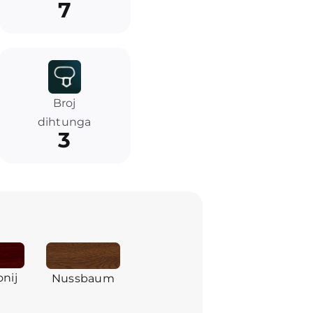
7
Broj
dihtunga
3
nij
Nussbaum