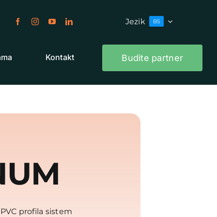
Jezik
BS
ama
Kontakt
Budite partner
NUM
PVC profila sistem