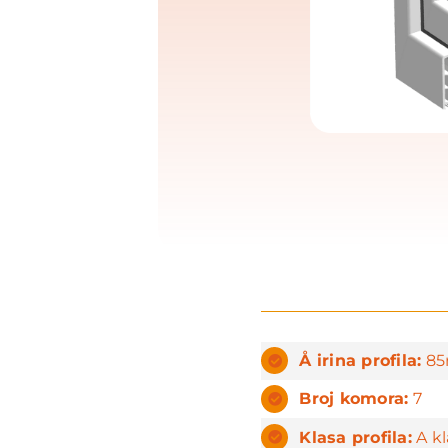
Å irina profila:
8
Broj komora:
7
Klasa profila:
A kl