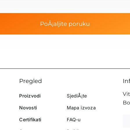
PoÅ¡aljite poruku
Pregled
In
Vi
Proizvodi
SjediÅ¡te
Bo
Novosti
Mapa izvoza
Certifikati
FAQ-u