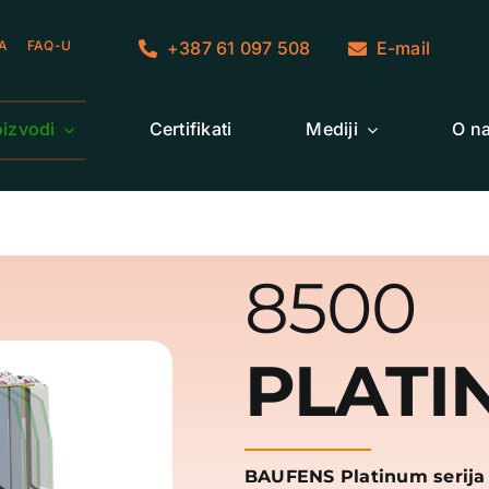
+387 61 097 508
E-mail
A
FAQ-U
oizvodi
Certifikati
Mediji
O n
8500
PLATI
BAUFENS Platinum serija