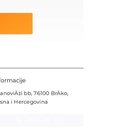
formacije
tanoviÄ‡i bb, 76100 BrÄko,
sna i Hercegovina
+387 61 077 149