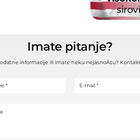
sirov
Imate pitanje?
odatne informacije ili imate neku nejasnoÄ‡u? Kontakti