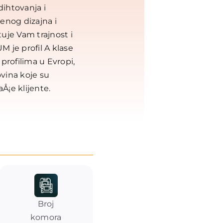
dihtovanja i
enog dizajna i
uje Vam trajnost i
 je profil A klase
profilima u Evropi,
ovina koje su
Å¡e klijente.
Broj
komora