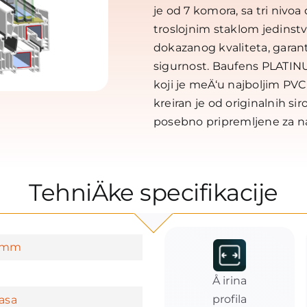
je od 7 komora, sa tri nivoa 
troslojnim staklom jedinstv
dokazanog kvaliteta, garant
sigurnost. Baufens PLATINUM
koji je meÄ‘u najboljim PVC 
kreiran je od originalnih sir
posebno pripremljene za na
TehniÄke specifikacije
5mm
Å irina
profila
asa