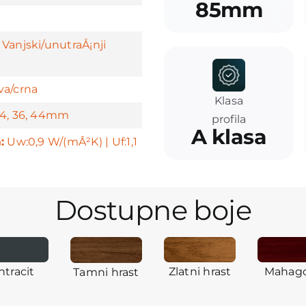
85mm
Vanjski/unutraÅ¡nji
va/crna
Klasa
4, 36, 44mm
profila
A klasa
:
Uw:0,9 W/(mÂ²K) | Uf:1,1
Dostupne boje
ntracit
Zlatni hrast
Mahago
Tamni hrast