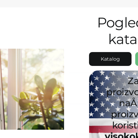
Pogle
kata
Katalog
Z
proizv
naÅ
proiz
koris
visoko