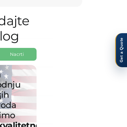
dajte
log
Get a Quote
Nacrti
a
odnju
¡ih
voda
timo
kvalitetne