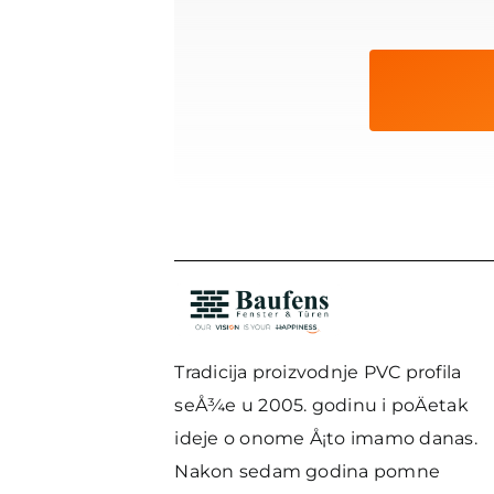
Tradicija proizvodnje PVC profila
seÅ¾e u 2005. godinu i poÄetak
ideje o onome Å¡to imamo danas.
Nakon sedam godina pomne