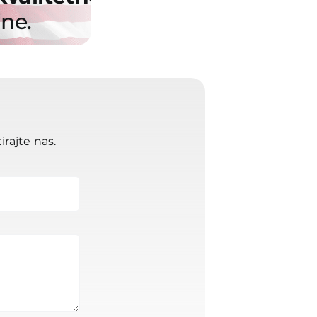
ine.
rajte nas.